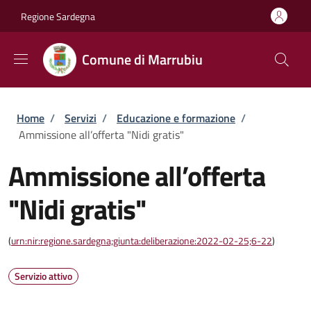
Salta al contenuto principale
Skip to footer content
Regione Sardegna
Comune di Marrubiu
Briciole di pane
Home
/
Servizi
/
Educazione e formazione
/
Ammissione all’offerta "Nidi gratis"
Ammissione all’offerta
"Nidi gratis"
(
urn:nir:regione.sardegna;giunta:deliberazione:2022-02-25;6-22
)
Servizio attivo