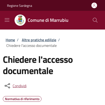
Salta al contenuto principale
Skip to footer content
Regione Sardegna
Comune di Marrubiu
Briciole di pane
Home
/
Altre pratiche edilizie
/
Chiedere l'accesso documentale
Chiedere l'accesso
documentale
Condividi
Normativa di riferimento