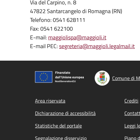
Via del Carpino, n. 8
47822 Santarcangelo di Romagna (RN)
Telefono: 0541 628111
Fax: 0541 622100
E-mail:
maggiolispa@maggioli.it
E-mail PEC:
segreteria@maggioli.legalmail.it
Comune di M
Footer menu
Area riservata
Crediti
Dichiarazione di accessibilità
Contatt
Statistiche del portale
Leggi l
Segnalazione disservizio
Piano d