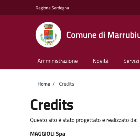
Salta al contenuto principale
Skip to footer content
Regione Sardegna
Comune di Marrubi
Amministrazione
Novità
Servizi
Briciole di pane
Home
/
Credits
Credits
Questo sito è stato progettato e realizzato da:
MAGGIOLI Spa