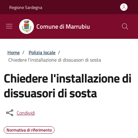
Salta al contenuto principale
Skip to footer content
Regione Sardegna
Comune di Marrubiu
Briciole di pane
Home
/
Polizia locale
/
Chiedere l'installazione di dissuasori di sosta
Chiedere l'installazione di
dissuasori di sosta
Condividi
Normativa di riferimento