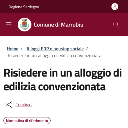
Salta al contenuto principale
Skip to footer content
Regione Sardegna
Comune di Marrubiu
Briciole di pane
Home
/
Alloggi ERP e housing sociale
/
Risiedere in un alloggio di edilizia convenzionata
Risiedere in un alloggio di
edilizia convenzionata
Condividi
Normativa di riferimento