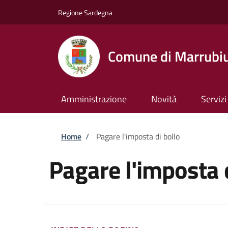
Salta al contenuto principale
Skip to footer content
Regione Sardegna
Comune di Marrubi
Amministrazione
Novità
Servizi
Briciole di pane
Home
/
Pagare l'imposta di bollo
Pagare l'imposta 