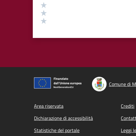
Valuta 3 stelle su 5
Valuta 2 stelle su 5
Valuta 1 stelle su 5
Comune di M
Footer menu
Area riservata
Crediti
Dichiarazione di accessibilità
Contatt
Statistiche del portale
Leggi l