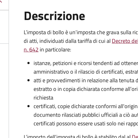
Descrizione
L’imposta di bollo è un’imposta che grava sulla ric
di atti, individuati dalla tariffa di cui al
Decreto de
n. 642
in particolare:
istanze, petizioni e ricorsi tendenti ad otte
amministrativo o il rilascio di certificati, estrat
atti e provvedimenti in relazione alla tenuta di
estratto o in copia dichiarata conforme all’or
richiesta
certificati, copie dichiarate conformi all'origi
documento rilasciati pubblici ufficiali a ciò aut
certificati possono essere usati solo nei rappor
L’importo dell’imposta di bollo è stabilito dal al
De