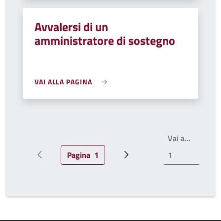
Avvalersi di un
amministratore di sostegno
VAI ALLA PAGINA
Scrivi il
Vai a…
Pagina
1
Pagina precedente
Pagina attuale
Pagina successiva