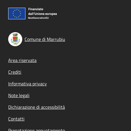
Comune di Marrubiu
Footer menu
Area riservata
Crediti
Informativa privacy
Note legali
Dichiarazione di accessibilità
Contatti
Prenotazione appuntamento