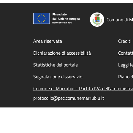
Comune di M
Footer menu
Area riservata
Crediti
Dichiarazione di accessibilità
Contatt
Statistiche del portale
Leggi l
Segnalazione disservizio
Piano d
Comune di Marrubiu - Partita IVA dell'amminist
protocollo@pec.comunemarrubiu.it