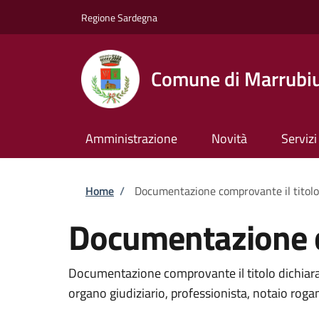
Salta al contenuto principale
Skip to footer content
Regione Sardegna
Comune di Marrubi
Amministrazione
Novità
Servizi
Briciole di pane
Home
/
Documentazione comprovante il titolo
Documentazione co
Documentazione comprovante il titolo dichiarato
organo giudiziario, professionista, notaio rogant