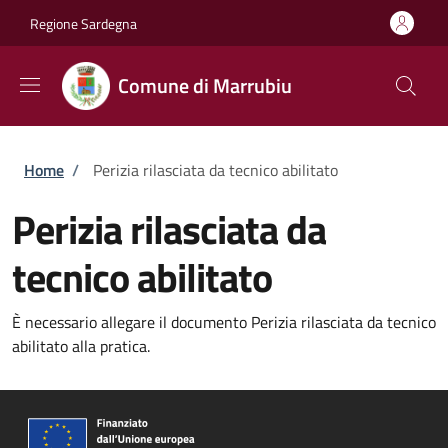
Salta al contenuto principale
Skip to footer content
Regione Sardegna
Comune di Marrubiu
Briciole di pane
Home
/
Perizia rilasciata da tecnico abilitato
Perizia rilasciata da
tecnico abilitato
È necessario allegare il documento Perizia rilasciata da tecnico
abilitato alla pratica.