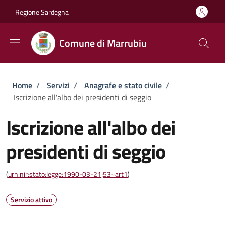
Salta al contenuto principale
Skip to footer content
Regione Sardegna
Comune di Marrubiu
Briciole di pane
Home
/
Servizi
/
Anagrafe e stato civile
/
Iscrizione all'albo dei presidenti di seggio
Iscrizione all'albo dei
presidenti di seggio
(
urn:nir:stato:legge:1990-03-21;53~art1
)
Servizio attivo