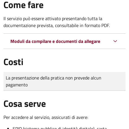
Come fare
Il servizio può essere attivato presentando tutta la
documentazione prevista, consultabile in formato PDF.
Moduli da compilare e documenti da allegare
Costi
Tipo di pagamento
Importo
La presentazione della pratica non prevede alcun
pagamento
Cosa serve
Per accedere al servizio, assicurati di avere:
SPID (sistema pubblico di identità digitale), carta