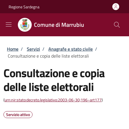
Salta al contenuto principale
Skip to footer content
Regione Sardegna
Comune di Marrubiu
Briciole di pane
Home
/
Servizi
/
Anagrafe e stato civile
/
Consultazione e copia delle liste elettorali
Consultazione e copia
delle liste elettorali
(
urn:nir:stato:decreto.legislativo:2003-06-30;196~art177
)
Servizio attivo