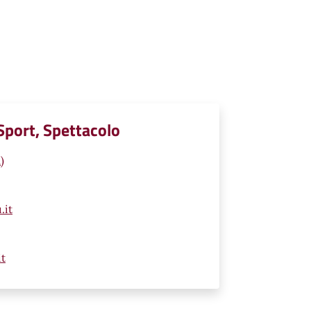
 Sport, Spettacolo
)
.it
t