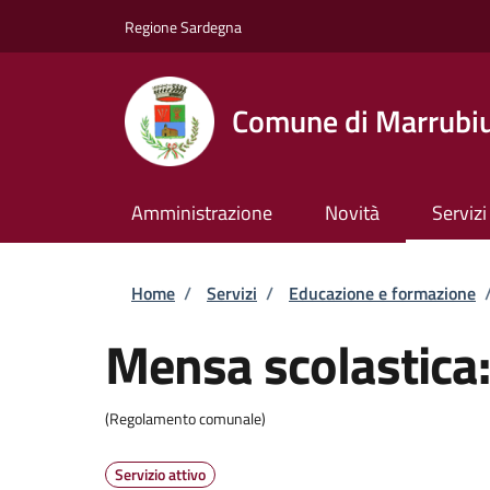
Salta al contenuto principale
Skip to footer content
Regione Sardegna
Comune di Marrubi
Amministrazione
Novità
Servizi
Briciole di pane
Home
/
Servizi
/
Educazione e formazione
Mensa scolastica: 
(Regolamento comunale)
Servizio attivo