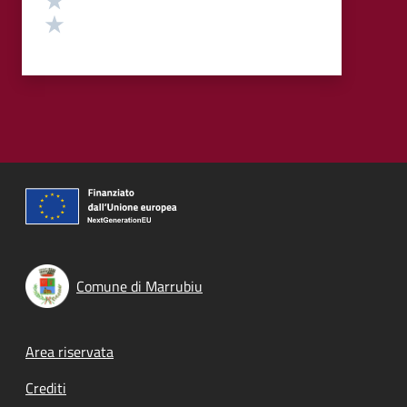
Valuta 1 stelle su 5
Comune di Marrubiu
Footer menu
Area riservata
Crediti