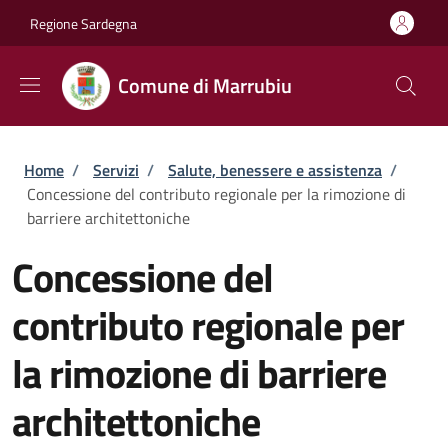
Salta al contenuto principale
Skip to footer content
Regione Sardegna
Comune di Marrubiu
Briciole di pane
Home
/
Servizi
/
Salute, benessere e assistenza
/
Concessione del contributo regionale per la rimozione di
barriere architettoniche
Concessione del
contributo regionale per
la rimozione di barriere
architettoniche