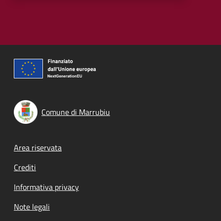
Comune di Marrubiu
Footer menu
Area riservata
Crediti
Informativa privacy
Note legali