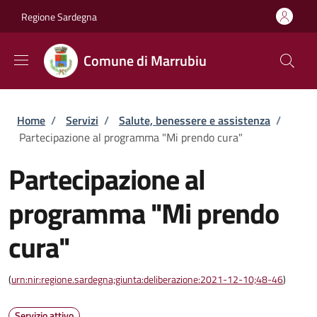
Salta al contenuto principale
Skip to footer content
Regione Sardegna
Comune di Marrubiu
Briciole di pane
Home
/
Servizi
/
Salute, benessere e assistenza
/
Partecipazione al programma "Mi prendo cura"
Partecipazione al
programma "Mi prendo
cura"
(
urn:nir:regione.sardegna;giunta:deliberazione:2021-12-10;48-46
)
Servizio attivo