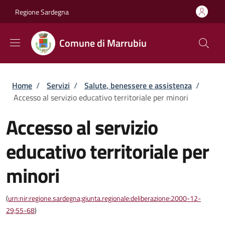
Salta al contenuto principale
Skip to footer content
Regione Sardegna
Comune di Marrubiu
Briciole di pane
Home
/
Servizi
/
Salute, benessere e assistenza
/
Accesso al servizio educativo territoriale per minori
Accesso al servizio
educativo territoriale per
minori
(
urn:nir:regione.sardegna;giunta.regionale:deliberazione:2000-12-
29;55-68
)