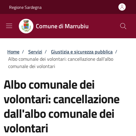
Salta al contenuto principale
Skip to footer content
Regione Sardegna
Comune di Marrubiu
Briciole di pane
Home
/
Servizi
/
Giustizia e sicurezza pubblica
/
Albo comunale dei volontari: cancellazione dall'albo
comunale dei volontari
Albo comunale dei
volontari: cancellazione
dall'albo comunale dei
volontari