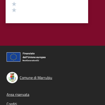
Valuta 2 stelle su 5
Valuta 1 stelle su 5
Comune di Marrubiu
Footer menu
Area riservata
Crediti