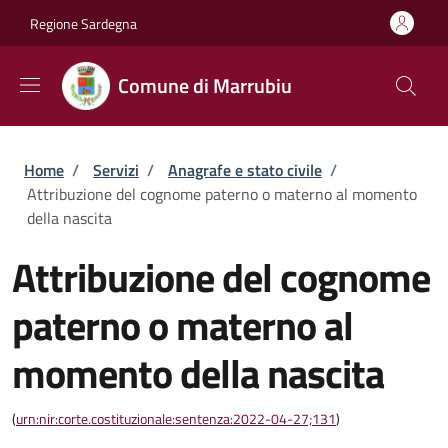
Salta al contenuto principale
Skip to footer content
Regione Sardegna
Comune di Marrubiu
Briciole di pane
Home
/
Servizi
/
Anagrafe e stato civile
/
Attribuzione del cognome paterno o materno al momento
della nascita
Attribuzione del cognome
paterno o materno al
momento della nascita
(
urn:nir:corte.costituzionale:sentenza:2022-04-27;131
)