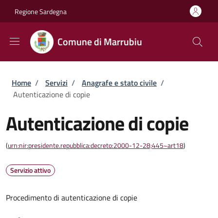
Salta al contenuto principale
Skip to footer content
Regione Sardegna
Comune di Marrubiu
Briciole di pane
Home
/
Servizi
/
Anagrafe e stato civile
/
Autenticazione di copie
Autenticazione di copie
(
urn:nir:presidente.repubblica:decreto:2000-12-28;445~art18
)
Servizio attivo
Procedimento di autenticazione di copie