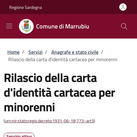
Salta al contenuto principale
Skip to footer content
Regione Sardegna
Comune di Marrubiu
Briciole di pane
Home
/
Servizi
/
Anagrafe e stato civile
/
Rilascio della carta d'identità cartacea per minorenni
Rilascio della carta
d'identità cartacea per
minorenni
(
urn:nir:stato:regio.decreto:1931-06-18;773~art3
)
Servizio attivo