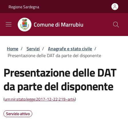
Salta al contenuto principale
Skip to footer content
Regione Sardegna
Comune di Marrubiu
Briciole di pane
Home
/
Servizi
/
Anagrafe e stato civile
/
Presentazione delle DAT da parte del disponente
Presentazione delle DAT
da parte del disponente
(
urn:nir:stato:legge:2017-12-22;219~art4
)
Servizio attivo