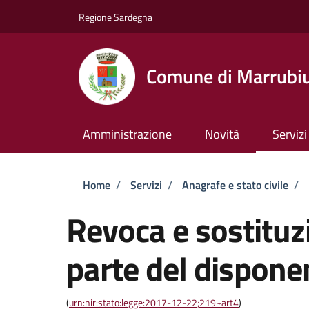
Salta al contenuto principale
Skip to footer content
Regione Sardegna
Comune di Marrubi
Amministrazione
Novità
Servizi
Briciole di pane
Home
/
Servizi
/
Anagrafe e stato civile
/
Revoca e sostituzi
parte del dispone
(
urn:nir:stato:legge:2017-12-22;219~art4
)