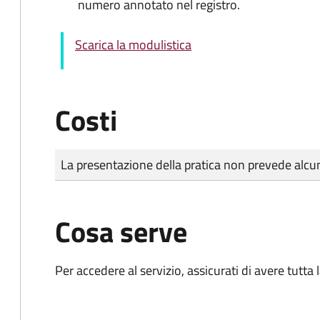
numero annotato nel registro.
Scarica la modulistica
Costi
Tipo di pagamento
Importo
La presentazione della pratica non prevede al
Cosa serve
Per accedere al servizio, assicurati di avere tutt