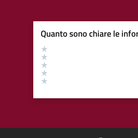
Quanto sono chiare le info
Valutazione
Valuta 5 stelle su 5
Valuta 4 stelle su 5
Valuta 3 stelle su 5
Valuta 2 stelle su 5
Valuta 1 stelle su 5