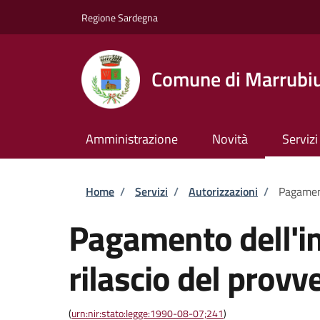
Salta al contenuto principale
Skip to footer content
Regione Sardegna
Comune di Marrubi
Amministrazione
Novità
Servizi
Briciole di pane
Home
/
Servizi
/
Autorizzazioni
/
Pagament
Pagamento dell'im
rilascio del provv
(
urn:nir:stato:legge:1990-08-07;241
)