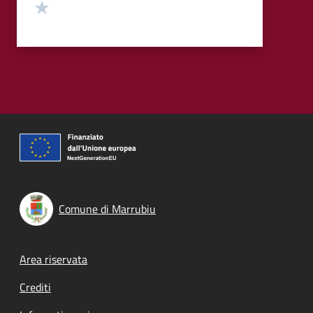
Valuta 1 stelle su 5
Comune di Marrubiu
Footer menu
Area riservata
Crediti