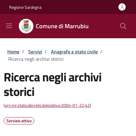
Salta al contenuto principale
Skip to footer content
Regione Sardegna
Comune di Marrubiu
Briciole di pane
Home
/
Servizi
/
Anagrafe e stato civile
/
Ricerca negli archivi storici
Ricerca negli archivi
storici
(
urn:nir:stato:decreto.legislativo:2004-01-22;42
)
Servizio attivo