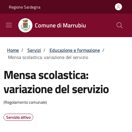
Salta al contenuto principale
Skip to footer content
Regione Sardegna
Comune di Marrubiu
Briciole di pane
Home
/
Servizi
/
Educazione e formazione
/
Mensa scolastica: variazione del servizio
Mensa scolastica:
variazione del servizio
(Regolamento comunale)
Servizio attivo