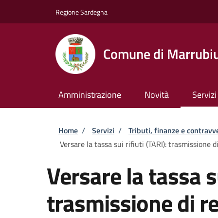
Salta al contenuto principale
Skip to footer content
Regione Sardegna
Comune di Marrubi
Amministrazione
Novità
Servizi
Briciole di pane
Home
/
Servizi
/
Tributi, finanze e contravv
Versare la tassa sui rifiuti (TARI): trasmissione d
Versare la tassa su
trasmissione di re