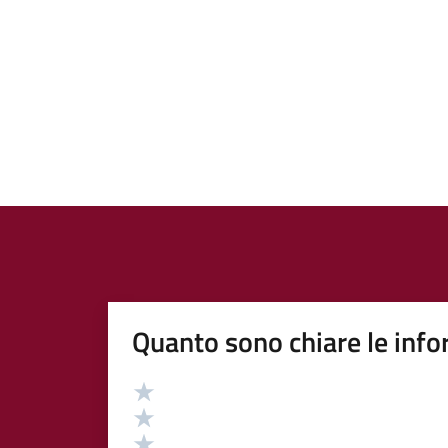
Quanto sono chiare le info
Valutazione
Valuta 5 stelle su 5
Valuta 4 stelle su 5
Valuta 3 stelle su 5