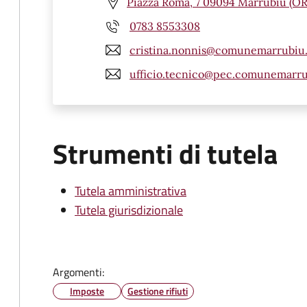
Piazza Roma, 7 09094 Marrubiu (OR
0783 8553308
cristina.nonnis@comunemarrubiu.
ufficio.tecnico@pec.comunemarru
Strumenti di tutela
Tutela amministrativa
Tutela giurisdizionale
Argomenti:
Imposte
Gestione rifiuti