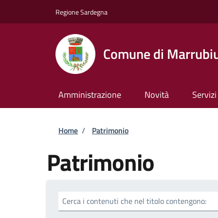
Salta al contenuto principale
Skip to footer content
Regione Sardegna
Comune di Marrubi
Amministrazione
Novità
Servizi
Briciole di pane
Home
/
Patrimonio
Patrimonio
Cerca i contenuti che nel titolo contengono: