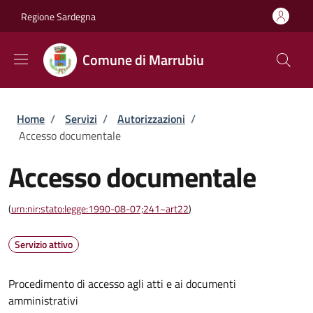
Salta al contenuto principale
Skip to footer content
Regione Sardegna
Comune di Marrubiu
Briciole di pane
Home
/
Servizi
/
Autorizzazioni
/
Accesso documentale
Accesso documentale
(
urn:nir:stato:legge:1990-08-07;241~art22
)
Servizio attivo
Procedimento di accesso agli atti e ai documenti
amministrativi