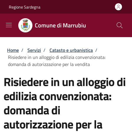
Salta al contenuto principale
Skip to footer content
Regione Sardegna
Comune di Marrubiu
Briciole di pane
Home
/
Servizi
/
Catasto e urbanistica
/
Risiedere in un alloggio di edilizia convenzionata:
domanda di autorizzazione per la vendita
Risiedere in un alloggio di
edilizia convenzionata:
domanda di
autorizzazione per la