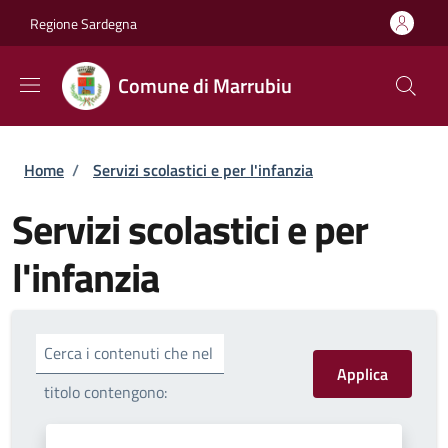
Salta al contenuto principale
Skip to footer content
Regione Sardegna
Comune di Marrubiu
Briciole di pane
Home
/
Servizi scolastici e per l'infanzia
Servizi scolastici e per
l'infanzia
Cerca i contenuti che nel
titolo contengono: